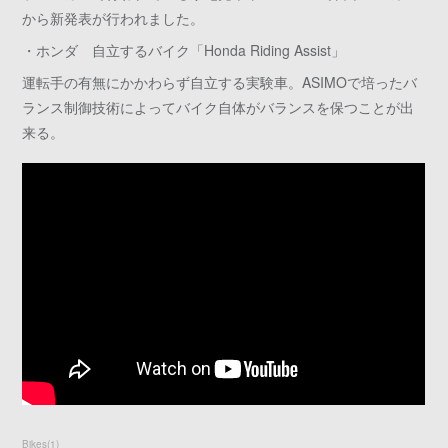
から新発表が行われました。
・ホンダ 自立するバイク「Honda Riding Assist」
運転手の有無にかかわらず自立する実験車。ASIMOで培ったバ
ランス制御技術によってバイク自体がバランスを保つことが出
来る。
Bikes
(
1
)