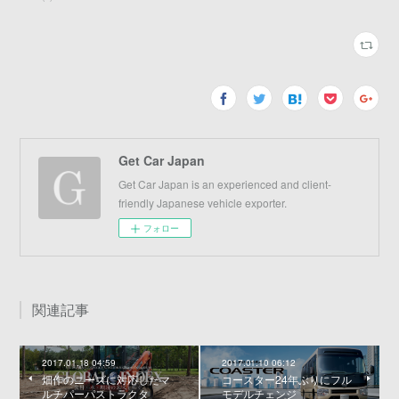
Get Car Japan
Get Car Japan is an experienced and client-
friendly Japanese vehicle exporter.
フォロー
関連記事
2017.01.18 04:59
2017.01.10 06:12
畑作のニーズに対応したマ
コースター24年ぶりにフル
ルチパーパストラクタ
モデルチェンジ