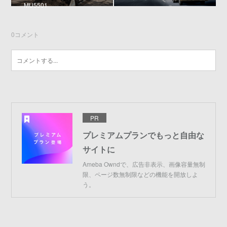
MU5501
0
コメント
PR
プレミアムプランでもっと自由な
サイトに
Ameba Owndで、広告非表示、画像容量無制
限、ページ数無制限などの機能を開放しよ
う。