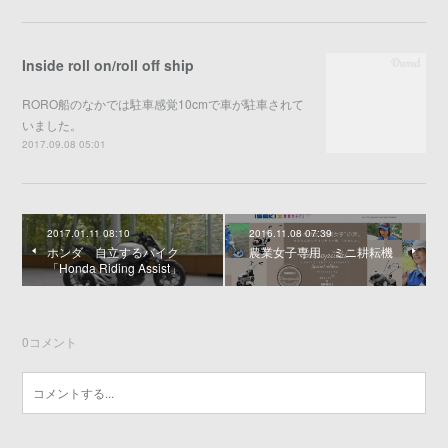
Inside roll on/roll off ship
RORO船のなかでは駐車感覚10cmで車が駐車されて
いました。
2017.09.08 05:01
2017.01.11 08:10
2016.11.08 07:39
ホンダ 自立するバイク
農業女子専用 ミニ耕耘機
「Honda Riding Assist」
0
コメント