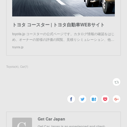
トヨタ コースター | トヨタ自動車WEBサイト
toyota.jp コースターの公式ページです。カタログ情報の確認をはじ
め、オーナーの皆様の評価の閲覧、見積りシミュレーション、他…
toyota.jp
Toyota
(
4
)
Car
(
7
)
Get Car Japan
Get Car Japan is an experienced and client-