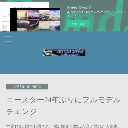
Ameba Owndで
あなただけのホームページやブログをつ
くろう
今すぐ試す
2017.01.10 06:12
コースター24年ぶりにフルモデル
チェンジ
世界110ヵ国で利用され、累計販売台数55万台と隠れた人気車