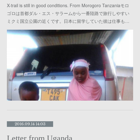
X-trail is still in good conditions. From Morogoro Tanzaniaモロ
ゴロは首都ダル・エス・サラームから一番陸路で旅行しやすい
ミクミ国立公園の近くです。日本に留学していた彼は仕事も…
2016.09.14 14:03
Letter from Uganda