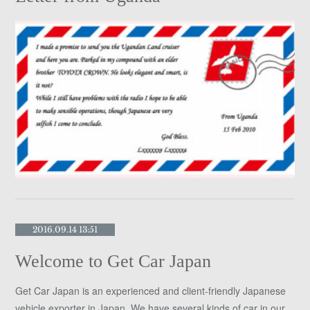
2016.09.14 13:51
Welcome to Get Car Japan
Get Car Japan is an experienced and client-friendly Japanese
vehicle exporter in Japan. We have several kinds of car in our