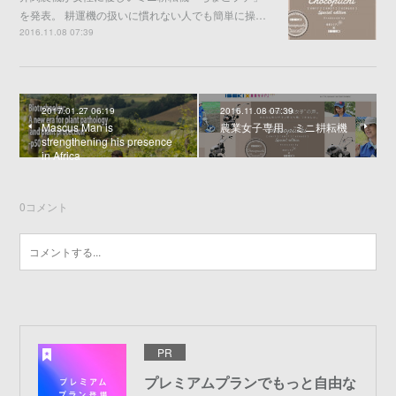
を発表。 耕運機の扱いに慣れない人でも簡単に操…
2016.11.08 07:39
2017.01.27 06:19
2016.11.08 07:39
Mascus Man is
農業女子専用 ミニ耕耘機
strengthening his presence
in Africa
0
コメント
PR
プレミアムプランでもっと自由な