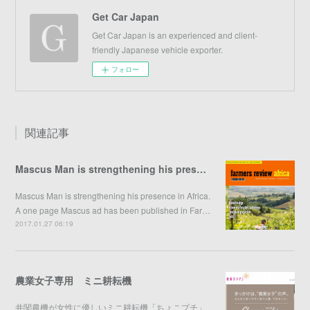
Get Car Japan
Get Car Japan is an experienced and client-
friendly Japanese vehicle exporter.
フォロー
関連記事
Mascus Man is strengthening his presence in Africa
Mascus Man is strengthening his presence in Africa.
A one page Mascus ad has been published in Far…
2017.01.27 06:19
農業女子専用 ミニ耕耘機
井関農機が女性に優しいミニ耕耘機「ちょこプチ」