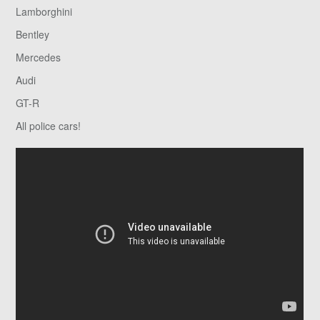
Lamborghini
Bentley
Mercedes
Audi
GT-R
All police cars!