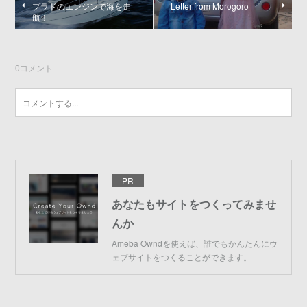
プラドのエンジンで海を走
Letter from Morogoro
航！
0
コメント
PR
あなたもサイトをつくってみませ
んか
Ameba Owndを使えば、誰でもかんたんにウ
ェブサイトをつくることができます。